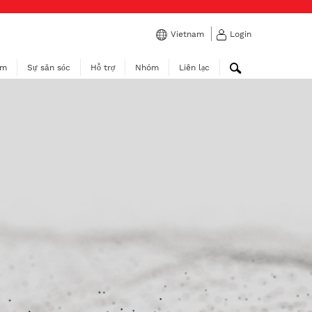
Vietnam
Login
ẩm
Sự săn sóc
Hỗ trợ
Nhóm
Liên lạc