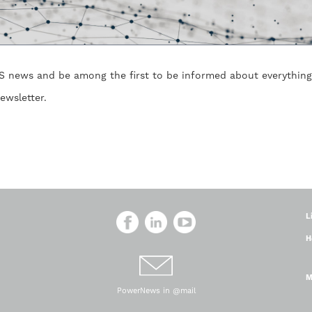
UPS news and be among the first to be informed about everythin
ewsletter.
L
H
M
PowerNews in @mail