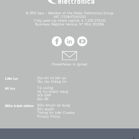
© RPS Spa - Member of the Riello Elettronica Group
VAT IT02647040233
Fully paid-up share capital: € 1.230.278,00
Business Register Verona: N° REA 252286
PowerNews in @mail
Địa chỉ và liên lạc
Liên lạc
Yêu cầu thông tin
Tải xuống
Hỗ trợ
Hỗ trợ khách hàng
HỎI ĐÁP
Bản đồ
Điều khoản sử dụng
Miễn trách nhiệm
Bản quyền
Thông tin trên Cookie
Privacy Policy