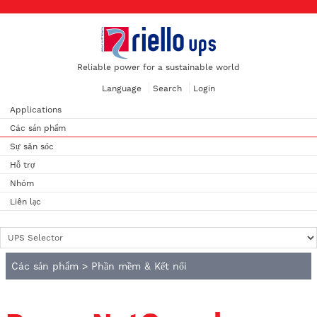
Reliable power for a sustainable world
Language
Search
Login
Applications
Các sản phẩm
Sự săn sóc
Hỗ trợ
Nhóm
Liên lạc
Các sản phẩm
>
Phần mềm & Kết nối