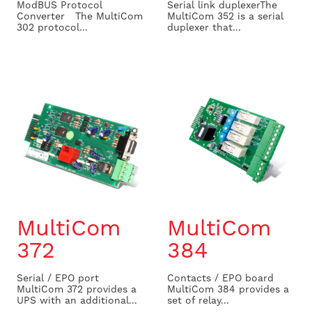
ModBUS Protocol
Serial link duplexer ​ The
Converter The MultiCom
MultiCom 352 is a serial
302 protocol...
duplexer that...
MultiCom
MultiCom
372
384
Serial / EPO port
Contacts / EPO board
MultiCom 372 provides a
MultiCom 384 provides a
UPS with an additional...
set of relay...