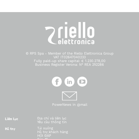
© RPS Spa - Member of the Riello Elettronica Group
VAT IT02647040233
Fully paid-up share capital: € 1.230.278,00
Business Register Verona: N° REA 252286
PowerNews in @mail
Địa chỉ và liên lạc
Liên lạc
Yêu cầu thông tin
Tải xuống
Hỗ trợ
Hỗ trợ khách hàng
HỎI ĐÁP