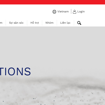
Vietnam
Login
ẩm
Sự săn sóc
Hỗ trợ
Nhóm
Liên lạc
TIONS