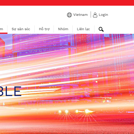
Vietnam
Login
ẩm
Sự săn sóc
Hỗ trợ
Nhóm
Liên lạc
BLE