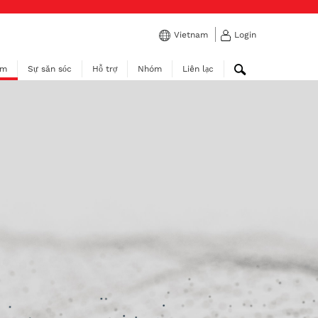
Vietnam
Login
ẩm
Sự săn sóc
Hỗ trợ
Nhóm
Liên lạc