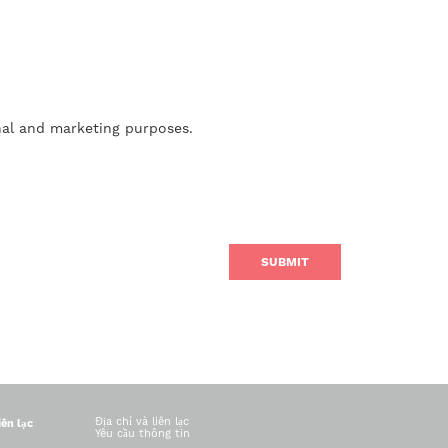
nal and marketing purposes.
Địa chỉ và liên lạc
iên lạc
Yêu cầu thông tin